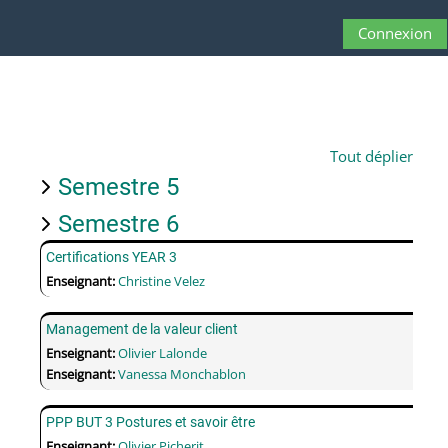
Passer au contenu principal
Connexion
Panneau latéral
Activer/désactive
Tout déplier
Semestre 5
Semestre 6
Certifications YEAR 3
Enseignant:
Christine Velez
Management de la valeur client
Enseignant:
Olivier Lalonde
Enseignant:
Vanessa Monchablon
PPP BUT 3 Postures et savoir être
Enseignant:
Olivier Picherit