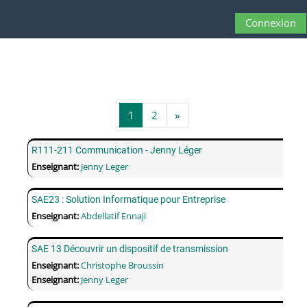
Passer au contenu principal
Connexion
Panneau latéral
Activer/désactive
Page 1
Page 2
Page suivante
1
2
»
R111-211 Communication - Jenny Léger
Enseignant:
Jenny Leger
SAE23 : Solution Informatique pour Entreprise
Enseignant:
Abdellatif Ennaji
SAE 13 Découvrir un dispositif de transmission
Enseignant:
Christophe Broussin
Enseignant:
Jenny Leger