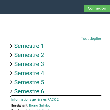
Passer au contenu principal
Connexion
Panneau latéral
Activer/désactive
Tout déplier
Semestre 1
Semestre 2
Semestre 3
Semestre 4
Semestre 5
Semestre 6
Informations générales PACK 2
Enseignant:
Bruno Guirriec