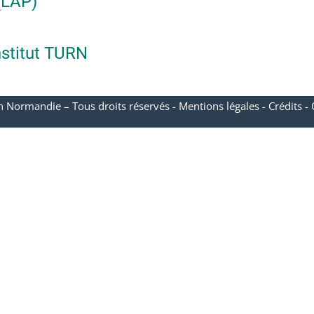
(LAP)
nstitut TURN
n Normandie – Tous droits réservés -
Mentions légales
-
Crédits
-