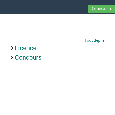
Passer au contenu principal
Connexion
Panneau latéral
Activer/désactive
Tout déplier
Licence
Concours