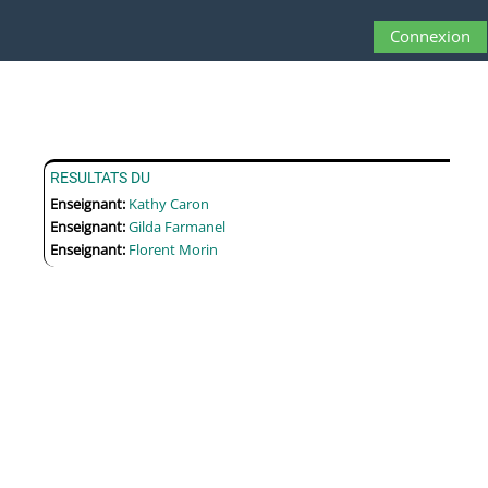
Passer au contenu principal
Connexion
Panneau latéral
Activer/désactive
RESULTATS DU
Enseignant:
Kathy Caron
Enseignant:
Gilda Farmanel
Enseignant:
Florent Morin