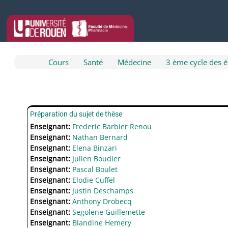
Passer au contenu principal
Cours
Santé
Médecine
3 ème cycle des 
Préparation du sujet de thèse
Enseignant:
Frederic Barbier Renou
Enseignant:
Nathan Bernard
Enseignant:
Elena Binzari
Enseignant:
Julien Boudier
Enseignant:
Pascal Boulet
Enseignant:
Elodie Cuffel
Enseignant:
Justin Deschamps
Enseignant:
Anthony Drobecq
Enseignant:
Segolene Guillemette
Enseignant:
Blandine Hemery