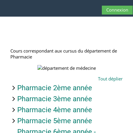
Passer au contenu principal
Connexion
Panneau latéral
Activer/désactive
Cours correspondant aux cursus du département de
Pharmacie
Tout déplier
Pharmacie 2ème année
Pharmacie 3ème année
Pharmacie 4ème année
Pharmacie 5ème année
Pharmacie 6ème année -