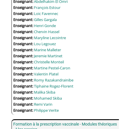
Enseignant:
Abdelhakim El Omri
Enseignant:
François Estour
Enseignant:
Loic Favennec
Enseignant:
Gilles Gargala
Enseignant:
Henri Gonde
Enseignant:
Chervin Hassel
Enseignant:
Maryline Lecointre
Enseignant:
Lou Legouez
Enseignant:
Marine Malleter
Enseignant:
Jeremie Martinet
Enseignant:
Christelle Monteil
Enseignant:
Martine Pestel-Caron
Enseignant:
Valentin Platel
Enseignant:
Romy Razakandrainibe
Enseignant:
Tiphaine Rogez-Florent
Enseignant:
Malika Skiba
Enseignant:
Mohamed Skiba
Enseignant:
Remi Varin
Enseignant:
Philippe Verite
Formation à la prescription vaccinale - Modules théoriques