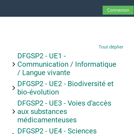
Passer au contenu principal
Connexion
Panneau latéral
Activer/désactive
Tout déplier
DFGSP2 - UE1 -
Communication / Informatique
/ Langue vivante
DFGSP2 - UE2 - Biodiversité et
bio-évolution
DFGSP2 - UE3 - Voies d'accès
aux substances
médicamenteuses
DFGSP2 - UE4 - Sciences