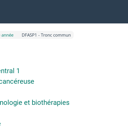
 année
DFASP1 - Tronc commun
ntral 1
-cancéreuse
ologie et biothérapies
e