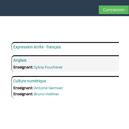
Passer au contenu principal
Connexion
Panneau latéral
Activer/désactive
Expression écrite - français
Anglais
Enseignant:
Sylvia Poucheret
Culture numérique
Enseignant:
Antoine Germain
Enseignant:
Bruno Heilmer