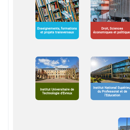
Enseignements, formations
Droit, Sciences
et projets transversaux
économiques et politique
Institut National Supérie
Institut Universitaire de
du Professorat et de
Technologie d'Evreux
l'Education