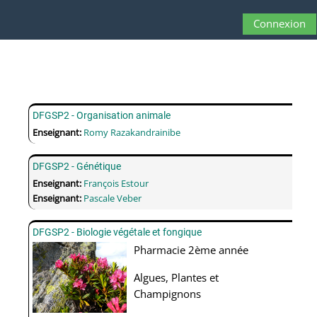
Passer au contenu principal
Connexion
Panneau latéral
Activer/désactive
DFGSP2 - Organisation animale
Enseignant:
Romy Razakandrainibe
DFGSP2 - Génétique
Enseignant:
François Estour
Enseignant:
Pascale Veber
DFGSP2 - Biologie végétale et fongique
Pharmacie 2ème année
Algues, Plantes et
Champignons